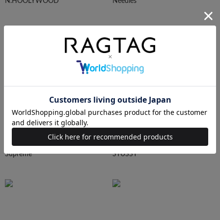
N.HOOLYWOOD
Needles
Ralph Lauren
HUMAN MADE
Supreme
STUSSY