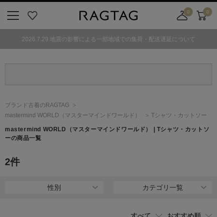
0
0
ニ
お
店
カ
ュ
気
舗
ー
2026.7.29 地震の影響による一部地域での集荷・配送遅延について
ー
に
取
ト
ボ
入
り
タ
り
寄
ン
せ
カ
ー
ブランド古着のRAGTAG
ト
mastermind WORLD
（マスターマインドワールド）
Tシャツ・カットソー
mastermind WORLD
（マスターマインドワールド）
| Tシャツ・カットソ
ーの商品一覧
2
件
性別
カテゴリ一覧