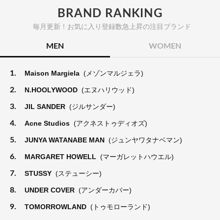
BRAND RANKING
毎月更新！お気に入り登録数急上昇の注目ブランド
MEN
WOMEN
1.
Maison Margiela
(メゾンマルジェラ)
2.
N.HOOLYWOOD
(エヌハリウッド)
3.
JIL SANDER
(ジルサンダー)
4.
Acne Studios
(アクネストゥディオズ)
5.
JUNYA WATANABE MAN
(ジュンヤワタナベマン)
6.
MARGARET HOWELL
(マーガレットハウエル)
7.
STUSSY
(ステューシー)
8.
UNDER COVER
(アンダーカバー)
9.
TOMORROWLAND
(トゥモローランド)