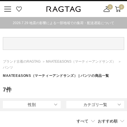
0
0
ニ
お
店
カ
ュ
気
舗
ー
2026.7.29 地震の影響による一部地域での集荷・配送遅延について
ー
に
取
ト
ボ
入
り
タ
り
寄
ン
せ
カ
ー
ブランド古着のRAGTAG
MAATEE&SONS
（マーティーアンドサンズ）
ト
パンツ
MAATEE&SONS
（マーティーアンドサンズ）
| パンツの商品一覧
7
件
性別
カテゴリ一覧