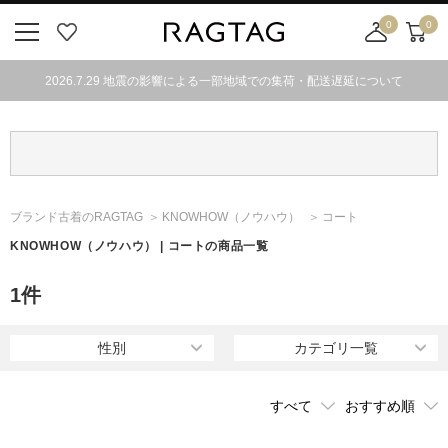
0
0
ニ
お
店
カ
ュ
気
舗
ー
2026.7.29 地震の影響による一部地域での集荷・配送遅延について
ー
に
取
ト
ボ
入
り
タ
り
寄
ン
せ
カ
ー
ブランド古着のRAGTAG
KNOWHOW
（ノウハウ）
コート
ト
KNOWHOW
（ノウハウ）
| コートの商品一覧
1
件
性別
カテゴリ一覧