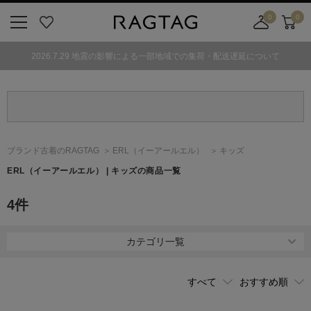
0
0
ニ
お
店
カ
ュ
気
舗
ー
2026.7.29 地震の影響による一部地域での集荷・配送遅延について
ー
に
取
ト
ボ
入
り
タ
り
寄
ン
せ
カ
ー
ブランド古着のRAGTAG
ERL
（イーアールエル）
キッズ
ト
ERL
（イーアールエル）
| キッズの商品一覧
4
件
カテゴリ一覧