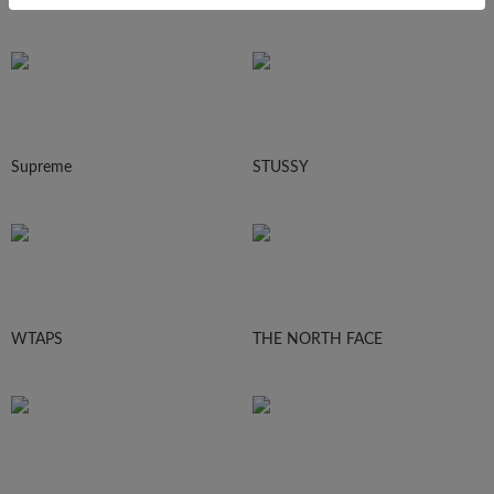
Supreme
STUSSY
WTAPS
THE NORTH FACE