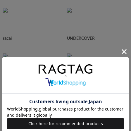
sacai
UNDERCOVER
N.HOOLYWOOD
Needles
Ralph Lauren
HUMAN MADE