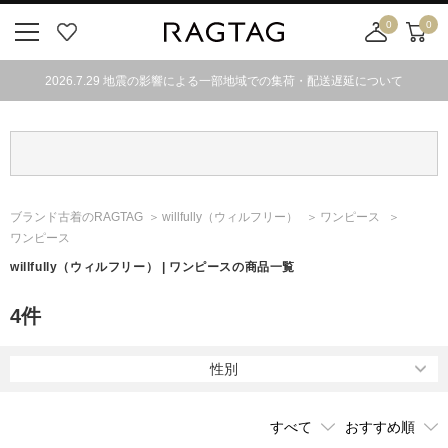
0
0
ニ
お
店
カ
ュ
気
舗
ー
2026.7.29 地震の影響による一部地域での集荷・配送遅延について
ー
に
取
ト
ボ
入
り
タ
り
寄
ン
せ
カ
ー
ブランド古着のRAGTAG
willfully
（ウィルフリー）
ワンピース
ト
ワンピース
willfully
（ウィルフリー）
| ワンピースの商品一覧
4
件
性別