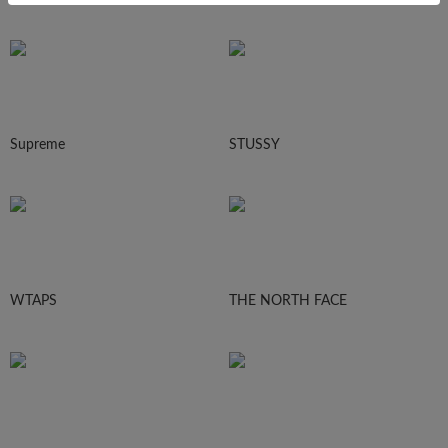
Supreme
STUSSY
WTAPS
THE NORTH FACE