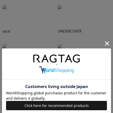
sacai
UNDERCOVER
N.HOOLYWOOD
Needles
Ralph Lauren
HUMAN MADE