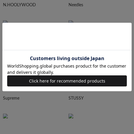
N.HOOLYWOOD
Needles
Ralph Lauren
HUMAN MADE
Supreme
STUSSY