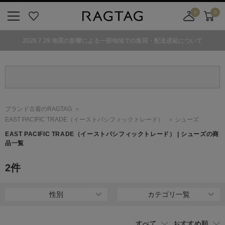
0
0
ニ
お
店
カ
ュ
気
舗
ー
2026.7.29 地震の影響による一部地域での集荷・配送遅延について
ー
に
取
ト
ボ
入
り
タ
り
寄
ン
せ
カ
ー
ブランド古着のRAGTAG
ト
EAST PACIFIC TRADE
（イーストパシフィックトレード）
シューズ
EAST PACIFIC TRADE
（イーストパシフィックトレード）
| シューズの商
品一覧
2
件
性別
カテゴリ一覧