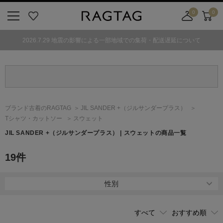
0
0
ニ
お
店
カ
ュ
気
舗
ー
2026.7.29 地震の影響による一部地域での集荷・配送遅延について
ー
に
取
ト
ボ
入
り
タ
り
寄
ン
せ
カ
ー
ブランド古着のRAGTAG
JIL SANDER +
（ジルサンダープラス）
ト
Tシャツ・カットソー
スウェット
JIL SANDER +
（ジルサンダープラス）
| スウェットの商品一覧
19
件
性別