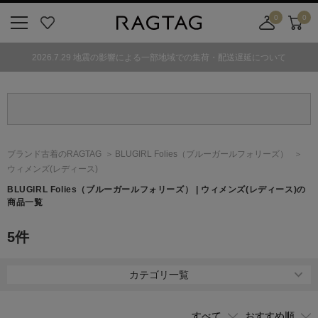
0
0
ニ
お
店
カ
ュ
気
舗
ー
2026.7.29 地震の影響による一部地域での集荷・配送遅延について
ー
に
取
ト
ボ
入
り
タ
り
寄
ン
せ
カ
ー
ブランド古着のRAGTAG
BLUGIRL Folies
（ブルーガールフォリーズ）
ト
ウィメンズ(レディース)
BLUGIRL Folies
（ブルーガールフォリーズ）
| ウィメンズ(レディース)の
商品一覧
5
件
カテゴリ一覧