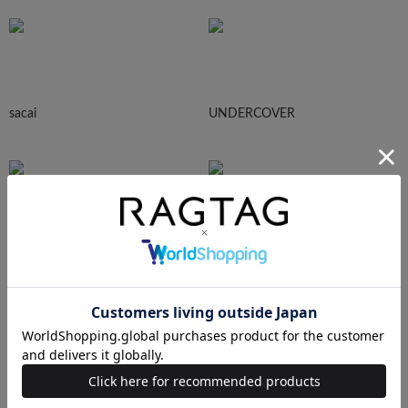
sacai
UNDERCOVER
N.HOOLYWOOD
Needles
Ralph Lauren
HUMAN MADE