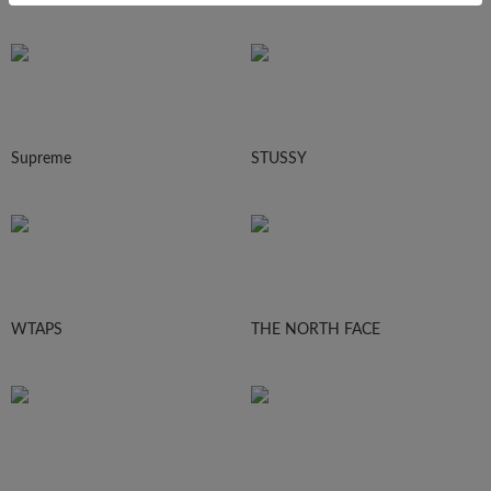
Supreme
STUSSY
WTAPS
THE NORTH FACE