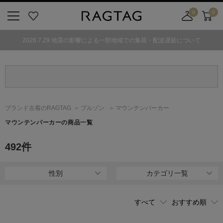
0
0
ニ
お
店
カ
ュ
気
舗
ー
2026.7.29 地震の影響による一部地域での集荷・配送遅延について
ー
に
取
ト
ボ
入
り
タ
り
寄
ン
せ
カ
ー
ブランド古着のRAGTAG
ブルゾン
マウンテンパーカー
ト
マウンテンパーカーの商品一覧
492
件
性別
カテゴリ一覧