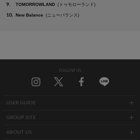
9.
TOMORROWLAND
(トゥモローランド)
10.
New Balance
(ニューバランス)
FOLLOW US
Twitter
Facebook
Line
USER GUIDE
GROUP SITE
ABOUT US