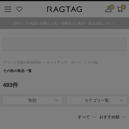
0
0
ニ
お
店
カ
ュ
気
舗
ー
2026.7.29 地震の影響による一部地域での集荷・配送遅延について
ー
に
取
ト
ボ
入
り
タ
り
寄
ン
せ
カ
ー
ブランド古着のRAGTAG
セットアップ・スーツ
その他
ト
その他の商品一覧
493
件
性別
カテゴリ一覧