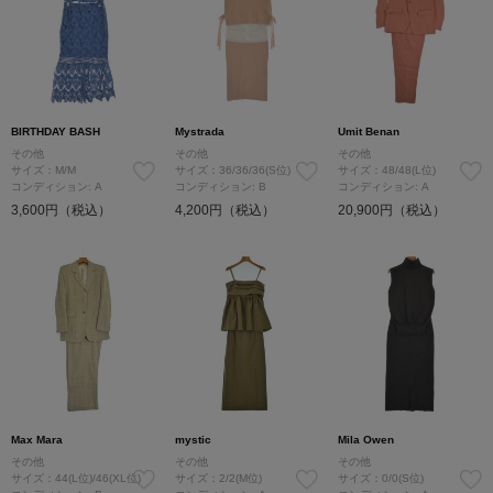
BIRTHDAY BASH
Mystrada
Umit Benan
その他
その他
その他
サイズ：M/M
サイズ：36/36/36(S位)
サイズ：48/48(L位)
コンディション: A
コンディション: B
コンディション: A
3,600円（税込）
4,200円（税込）
20,900円（税込）
Max Mara
mystic
Mila Owen
その他
その他
その他
サイズ：44(L位)/46(XL位)
サイズ：2/2(M位)
サイズ：0/0(S位)