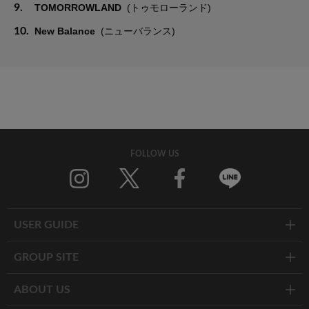
9.
TOMORROWLAND
(トゥモローランド)
10.
New Balance
(ニューバランス)
FOLLOW US
Twitter
Facebook
Line
USER GUIDE
GROUP SITE
ABOUT US