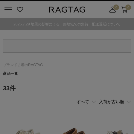
0
0
ニ
お
店
カ
ュ
気
舗
ー
2026.7.29 地震の影響による一部地域での集荷・配送遅延について
ー
に
取
ト
ボ
入
り
タ
り
寄
ン
せ
カ
ー
ブランド古着のRAGTAG
ト
商品一覧
33
件