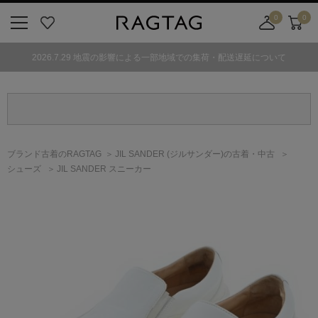
0
0
ニ
お
店
カ
ュ
気
舗
ー
2026.7.29 地震の影響による一部地域での集荷・配送遅延について
ー
に
取
ト
ボ
入
り
タ
り
寄
ン
せ
カ
ー
ブランド古着のRAGTAG
JIL SANDER
(ジルサンダー)
の古着・中古
ト
シューズ
JIL SANDER スニーカー