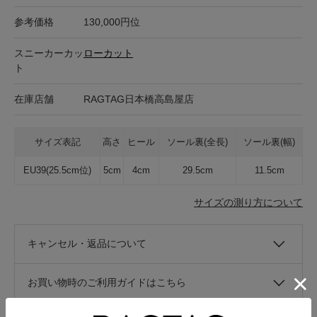
参考価格
130,000円位
スニーカーカッ
ローカット
ト
在庫店舗
RAGTAG日本橋高島屋店
サイズ表記
高さ
ヒール
ソール裏(全長)
ソール裏(幅)
EU39(25.5cm位)
5cm
4cm
29.5cm
11.5cm
サイズの測り方について
キャンセル・返品について
お買い物時のご利用ガイドはこちら