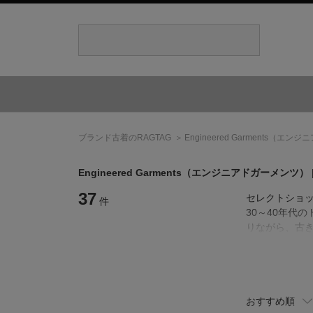
ブランド古着のRAGTAG
Engineered Garments
（エンジニ
Engineered Garments
（エンジニアドガーメンツ）
37
セレクトショッ
件
30～40年代
りながら、古
ミリタリー、ワ
り、その世界
おすすめ順