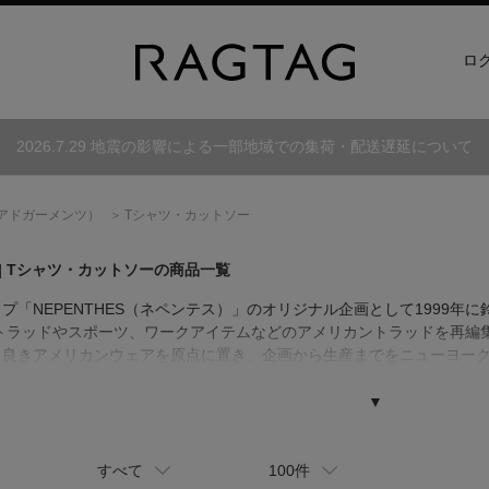
ロ
2026.7.29 地震の影響による一部地域での集荷・配送遅延について
アドガーメンツ）
Tシャツ・カットソー
| Tシャツ・カットソーの商品一覧
プ「NEPENTHES（ネペンテス）」のオリジナル企画として1999
のトラッドやスポーツ、ワークアイテムなどのアメリカントラッドを再
き良きアメリカンウェアを原点に置き、企画から生産までをニューヨー
ーク、アメトラ等の要素や素材をブランド独自の観点で再構築したその
観に魅了されるファンは多い。
▼
すべて
100件