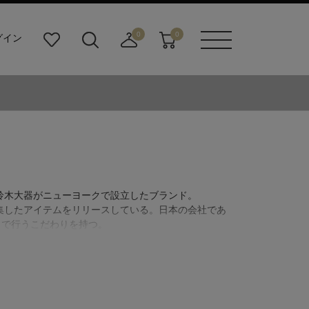
0
0
グイン
お
検
店
カ
メニュ
気
索
舗
ー
ーボタ
に
ビ
取
ト
ン
入
ル
り
り
ダ
寄
ー
せ
ボ
カ
タ
ー
ン
ト
年に鈴木大器がニューヨークで設立したブランド。
編集したアイテムをリリースしている。日本の会社であ
クで行うこだわりを持つ。
作品に現れる“こだわりある武骨さ”が男心をくすぐ