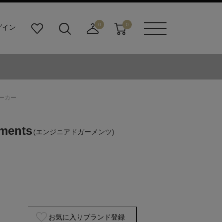
0
0
グイン
お
検
店
カ
メニュ
気
索
舗
ー
ーボタ
に
ビ
取
ト
ン
入
ル
り
り
ダ
寄
ー
せ
 パーカー
ボ
カ
タ
ー
ン
ト
ments
(エンジニアドガーメンツ)
お気に入りブランド登録