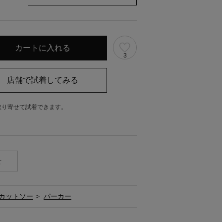
3
取り寄せて試着できます。
。
せ
カットソー
>
パーカー