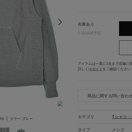
在庫あり
1-2日出荷予定
アイテムは一度に3点まで店舗に
詳しくは
ガイド
をご確認ください
商品に関する問い合わ
カテゴリ
Tシャツ・
XS
カラー :
グレー
タイプ
メンズ