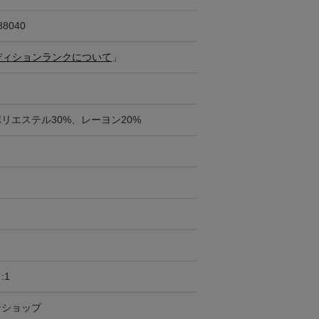
88040
ディションランクについて
」
ポリエステル30%、レーヨン20%
:1
ンショップ