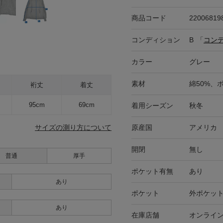
商品コード
22006819
コンディション
B
「
コン
カラー
グレー
素材
綿50%、
裄丈
着丈
95cm
69cm
着用シーズン
秋冬
原産国
アメリカ
サイズの測り方について
開閉
無し
普通
厚手
ポケット有無
あり
あり
ポケット
外ポケット
あり
在庫店舗
オンライ