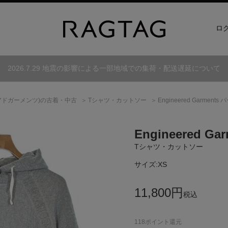
ロ
2026.7.29 地震の影響による一部地域での集荷・配送遅延について
アドガーメンツ)
の古着・中古
Tシャツ・カットソー
Engineered Garments
Engineered Gar
Tシャツ・カットソー
サイズ:
XS
11,800
円
税込
118
ポイント還元