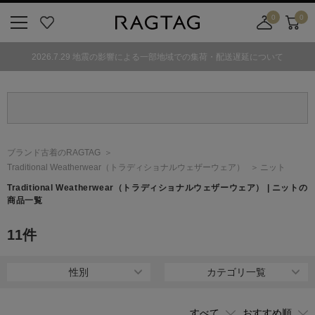
0
0
ニ
お
店
カ
ュ
気
舗
ー
2026.7.29 地震の影響による一部地域での集荷・配送遅延について
ー
に
取
ト
ボ
入
り
タ
り
寄
ン
せ
カ
ー
ブランド古着のRAGTAG
ト
Traditional Weatherwear
（トラディショナルウェザーウェア）
ニット
Traditional Weatherwear
（トラディショナルウェザーウェア）
| ニットの
商品一覧
11
件
性別
カテゴリ一覧