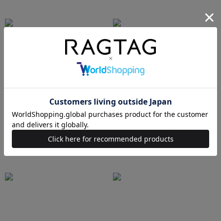
AURALEE
Maison MIHARA YASUHIRO
sacai
UNDERCOVER