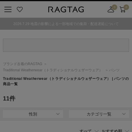
0
0
ニ
お
店
カ
ュ
気
舗
ー
2026.7.29 地震の影響による一部地域での集荷・配送遅延について
ー
に
取
ト
ボ
入
り
タ
り
寄
ン
せ
カ
ー
ブランド古着のRAGTAG
ト
Traditional Weatherwear
（トラディショナルウェザーウェア）
パンツ
Traditional Weatherwear
（トラディショナルウェザーウェア）
| パンツの
商品一覧
11
件
性別
カテゴリ一覧