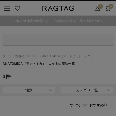
0
0
ニ
お
店
カ
ュ
気
舗
ー
2026.7.29 地震の影響による一部地域での集荷・配送遅延について
ー
に
取
ト
ボ
入
り
タ
り
寄
ン
せ
カ
ー
ブランド古着のRAGTAG
ANATOMICA
（アナトミカ）
ニット
ト
ANATOMICA
（アナトミカ）
| ニットの商品一覧
3
件
性別
カテゴリ一覧