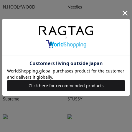
N.HOOLYWOOD
Needles
Ralph Lauren
HUMAN MADE
Supreme
STUSSY