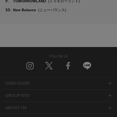
9.
TOMORROWLAND
(トゥモローランド)
10.
New Balance
(ニューバランス)
FOLLOW US
Twitter
Facebook
Line
USER GUIDE
GROUP SITE
ABOUT US