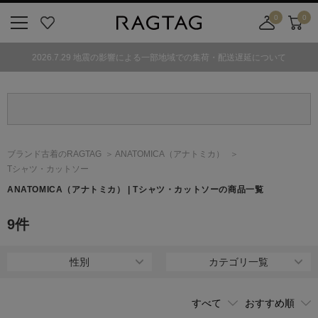
0
0
ニ
お
店
カ
ュ
気
舗
ー
2026.7.29 地震の影響による一部地域での集荷・配送遅延について
ー
に
取
ト
ボ
入
り
タ
り
寄
ン
せ
カ
ー
ブランド古着のRAGTAG
ANATOMICA
（アナトミカ）
ト
Tシャツ・カットソー
ANATOMICA
（アナトミカ）
| Tシャツ・カットソーの商品一覧
9
件
性別
カテゴリ一覧