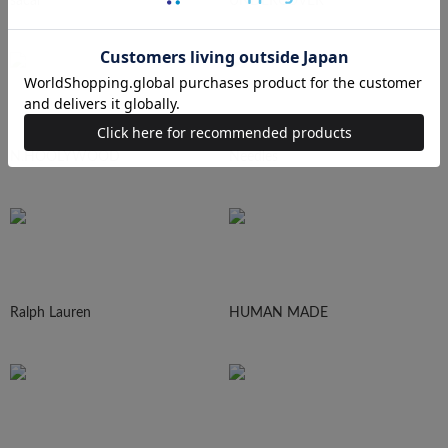
sacai
UNDERCOVER
N.HOOLYWOOD
Needles
Ralph Lauren
HUMAN MADE