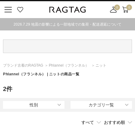
0
0
ニ
お
店
カ
ュ
気
舗
ー
2026.7.29 地震の影響による一部地域での集荷・配送遅延について
ー
に
取
ト
ボ
入
り
タ
り
寄
ン
せ
カ
ー
ブランド古着のRAGTAG
Phlannel
（フランネル）
ニット
ト
Phlannel
（フランネル）
| ニットの商品一覧
2
件
性別
カテゴリ一覧