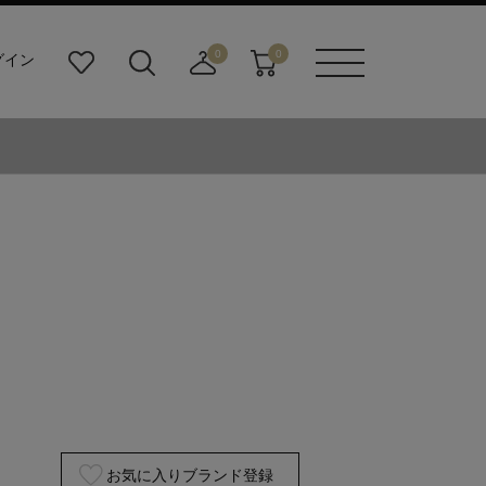
0
0
グイン
お
検
店
カ
メニュ
気
索
舗
ー
ーボタ
に
ビ
取
ト
ン
入
ル
り
り
ダ
寄
ー
せ
ボ
カ
タ
ー
ン
ト
お気に入りブランド登録