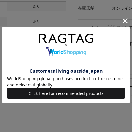
あり
在庫店舗
オンライ
あり
キャンセル・返品につい
お買い物時のご利用ガイ
似た条件で検索
Phlannel ニット>ニット・セ
Phlannel ニット>ニット・
Phlannel レディース 0(XS位)