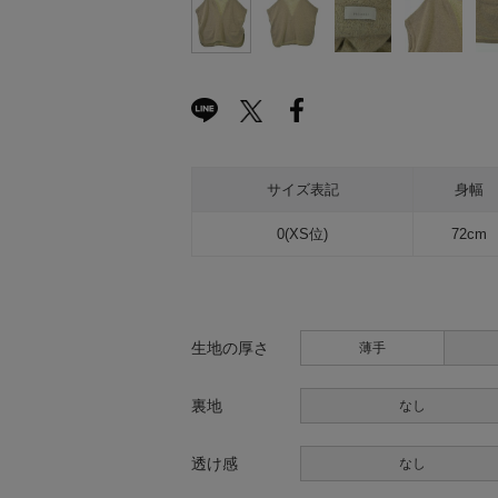
サイズ表記
身幅
0(XS位)
72cm
生地の厚さ
薄手
裏地
なし
透け感
なし