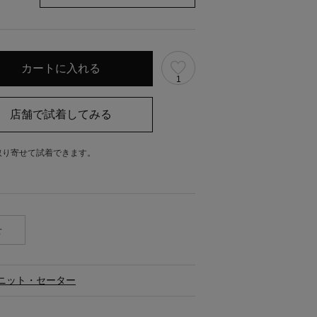
1
取り寄せて試着できます。
。
せ
ニット・セーター
ス