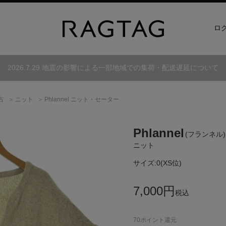
ロ
2026.7.29 地震の影響による一部地域での集荷・配送遅延について
古
ニット
Phlannel ニット・セーター
Phlannel
(フランネル)
ニット
サイズ:
0(XS位)
7,000
円
税込
70
ポイント還元