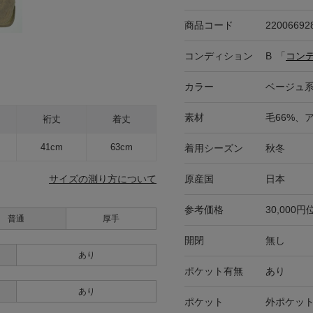
商品コード
22006692
コンディション
B
「
コン
カラー
ベージュ
素材
毛66%、
裄丈
着丈
41cm
63cm
着用シーズン
秋冬
原産国
日本
サイズの測り方について
参考価格
30,000円
普通
厚手
開閉
無し
あり
ポケット有無
あり
あり
ポケット
外ポケット