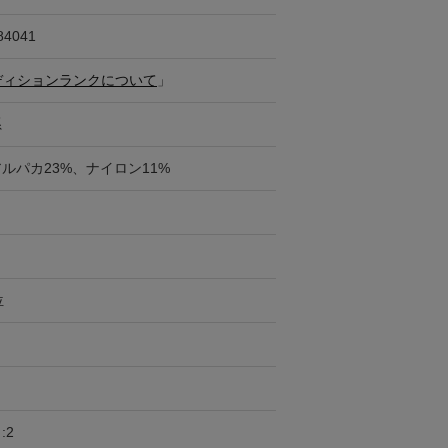
84041
ディションランクについて
」
系
アルパカ23%、ナイロン11%
位
:2