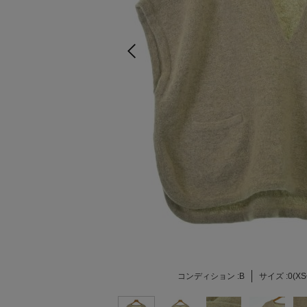
コンディション :
B
サイズ :
0(X