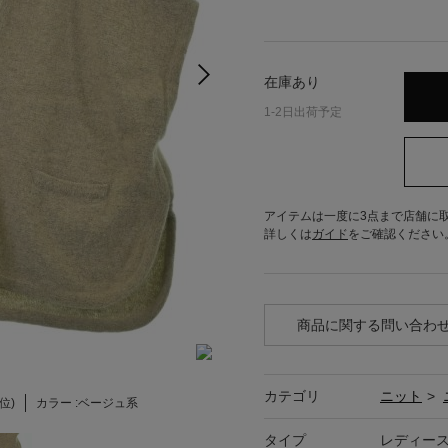
在庫あり
1-2日出荷予定
アイテムは一度に3点まで店舗に
詳しくは
ガイド
をご確認ください
商品に関する問い合わ
カテゴリ
ニット
>
S位)
カラー :
ベージュ系
タイプ
レディー