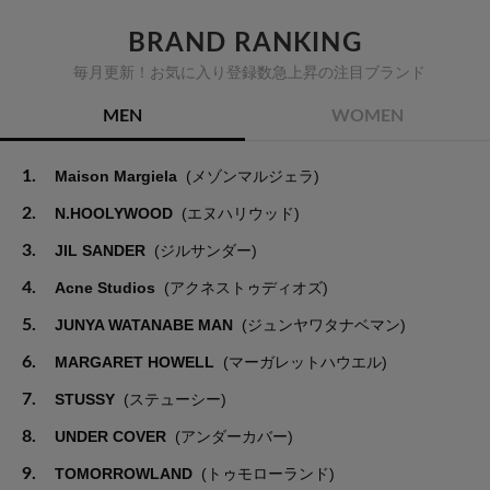
BRAND RANKING
毎月更新！お気に入り登録数急上昇の注目ブランド
MEN
WOMEN
1.
Maison Margiela
(メゾンマルジェラ)
2.
N.HOOLYWOOD
(エヌハリウッド)
3.
JIL SANDER
(ジルサンダー)
4.
Acne Studios
(アクネストゥディオズ)
5.
JUNYA WATANABE MAN
(ジュンヤワタナベマン)
6.
MARGARET HOWELL
(マーガレットハウエル)
7.
STUSSY
(ステューシー)
8.
UNDER COVER
(アンダーカバー)
9.
TOMORROWLAND
(トゥモローランド)