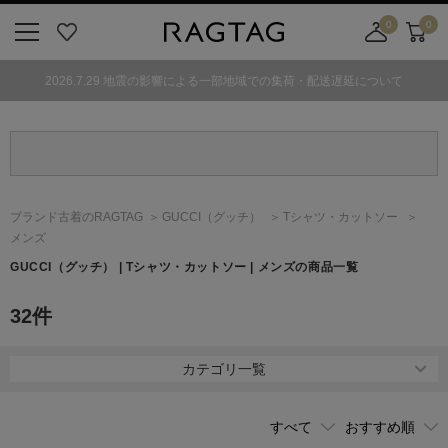
0
0
ニ
お
店
カ
ュ
気
舗
ー
2026.7.29 地震の影響による一部地域での集荷・配送遅延について
ー
に
取
ト
ボ
入
り
タ
り
寄
ン
せ
カ
ー
ブランド古着のRAGTAG
GUCCI
（グッチ）
Tシャツ・カットソー
ト
メンズ
GUCCI
（グッチ）
| Tシャツ・カットソー | メンズの商品一覧
32
件
カテゴリ一覧