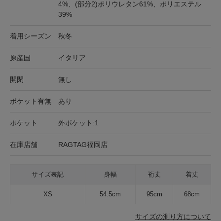
4%、(部分2)ポリウレタン61%、ポリエステル
39%
着用シーズン
秋冬
原産国
イタリア
開閉
無し
ポケット有無
あり
ポケット
外ポケット:1
在庫店舗
RAGTAG福岡店
サイズ表記
身幅
裄丈
着丈
XS
54.5cm
95cm
68cm
サイズの測り方について