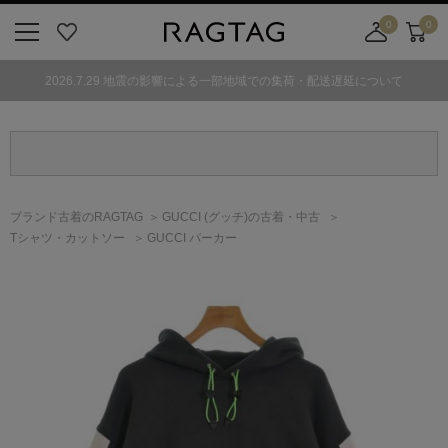
0
0
ニ
お
店
カ
ュ
気
舗
ー
2026.7.29 地震の影響による一部地域での集荷・配送遅延について
ー
に
取
ト
ボ
入
り
タ
り
寄
ン
せ
カ
ー
ブランド古着のRAGTAG
GUCCI
(グッチ)
の古着・中古
ト
Tシャツ・カットソー
GUCCI パーカー