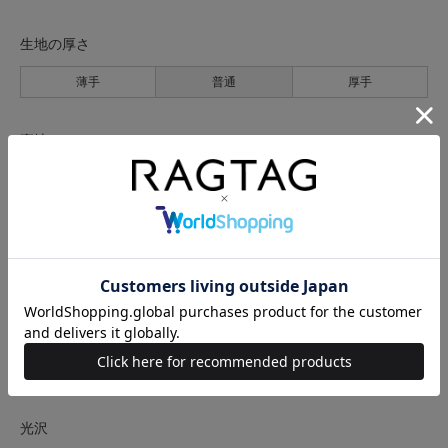
生地の厚さ
薄手
普通
厚手
裏地
なし
あり
透け感
なし
あり
伸縮性
なし
あり
光沢