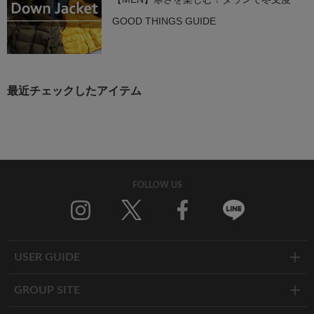
GOOD THINGS GUIDE
最近チェックしたアイテム
FOLLOW US
Twitter
Facebook
Line
USER GUIDE
GROUP SITE