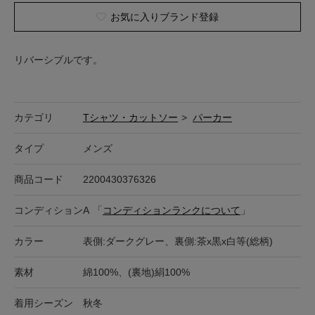
お気に入りブランド登録
リバーシブルです。
カテゴリ
Tシャツ・カットソー
>
パーカー
タイプ
メンズ
商品コード
2200430376326
コンディション
A
「
コンディションランクについて
」
カラー
表側:ダークグレー、裏側:茶x黒x白等(総柄)
素材
綿100%、(裏地)絹100%
着用シーズン
秋冬