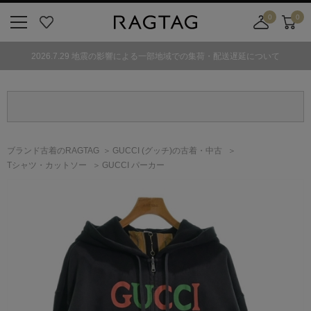
0
0
ニ
お
店
カ
ュ
気
舗
ー
2026.7.29 地震の影響による一部地域での集荷・配送遅延について
ー
に
取
ト
ボ
入
り
タ
り
寄
ン
せ
カ
ー
ブランド古着のRAGTAG
GUCCI
(グッチ)
の古着・中古
ト
Tシャツ・カットソー
GUCCI パーカー