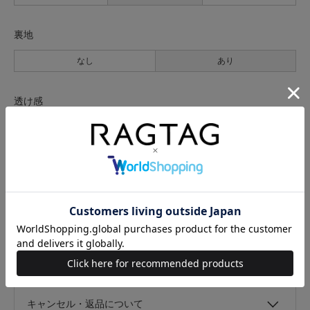
裏地
なし
あり
透け感
なし
あり
伸縮性
なし
あり
光沢
なし
あり
キャンセル・返品について