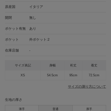
原産国
イタリア
開閉
無し
ポケット有無
あり
ポケット
外ポケット:2
在庫店舗
-
サイズ表記
身幅
裄丈
着丈
XS
54.5cm
95cm
72.5cm
サイズの測り方について
生地の厚さ
薄手
普通
厚手