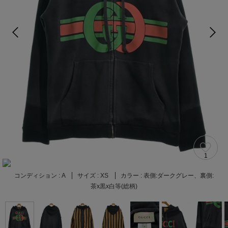
1
コンディション :
A
サイズ :
XS
カラー :
表側:ダークグレー、裏側:
茶x黒x白等(総柄)