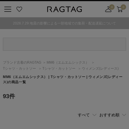
0
0
ニ
お
店
カ
ュ
気
舗
ー
2026.7.29 地震の影響による一部地域での集荷・配送遅延について
ー
に
取
ト
ボ
入
り
タ
り
寄
ン
せ
カ
ー
ブランド古着のRAGTAG
MM6
（エムエムシックス）
ト
Tシャツ・カットソー
Tシャツ・カットソー
ウィメンズ(レディース)
MM6
（エムエムシックス）
| Tシャツ・カットソー | ウィメンズ(レディー
ス)の商品一覧
93
件