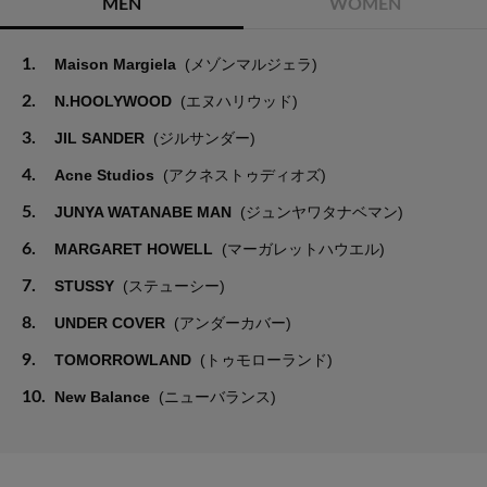
MEN
WOMEN
1.
Maison Margiela
(メゾンマルジェラ)
2.
N.HOOLYWOOD
(エヌハリウッド)
3.
JIL SANDER
(ジルサンダー)
4.
Acne Studios
(アクネストゥディオズ)
5.
JUNYA WATANABE MAN
(ジュンヤワタナベマン)
6.
MARGARET HOWELL
(マーガレットハウエル)
7.
STUSSY
(ステューシー)
8.
UNDER COVER
(アンダーカバー)
9.
TOMORROWLAND
(トゥモローランド)
10.
New Balance
(ニューバランス)