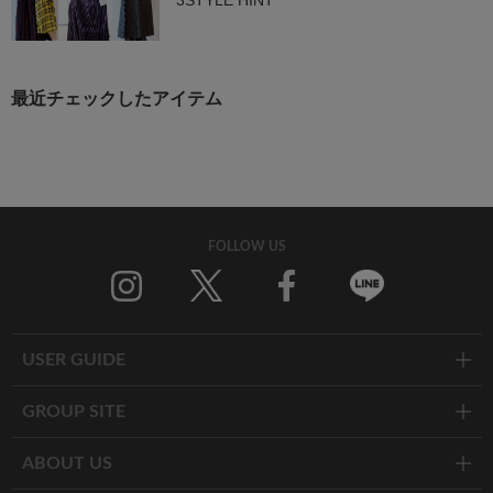
3STYLE HINT
最近チェックしたアイテム
FOLLOW US
Twitter
Facebook
Line
USER GUIDE
GROUP SITE
ABOUT US