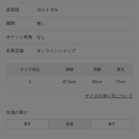
原産国
ポルトガル
開閉
無し
ポケット有無
なし
在庫店舗
オンラインショップ
サイズ表記
身幅
肩幅
着丈
S
47.5cm
42cm
77cm
サイズの測り方について
生地の厚さ
薄手
普通
厚手