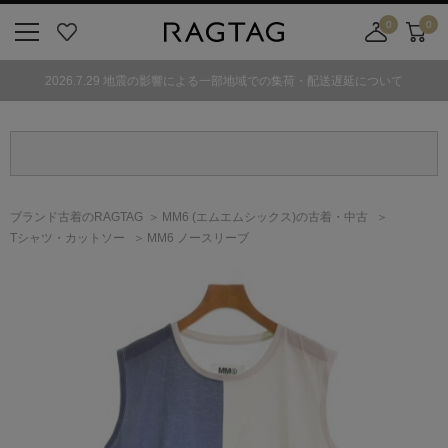
0
0
ニ
お
店
カ
ュ
気
舗
ー
2026.7.29 地震の影響による一部地域での集荷・配送遅延について
ー
に
取
ト
ボ
入
り
タ
り
寄
ン
せ
カ
ー
ブランド古着のRAGTAG
MM6
(エムエムシックス)
の古着・中古
ト
Tシャツ・カットソー
MM6 ノースリーブ