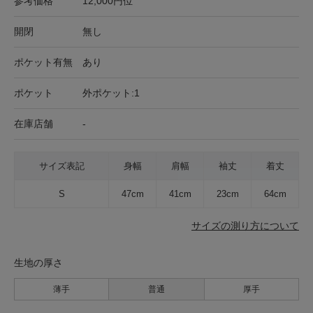
参考価格
12,000円位
開閉
無し
ポケット有無
あり
ポケット
外ポケット:1
在庫店舗
-
サイズ表記
身幅
肩幅
袖丈
着丈
S
47cm
41cm
23cm
64cm
サイズの測り方について
生地の厚さ
薄手
普通
厚手