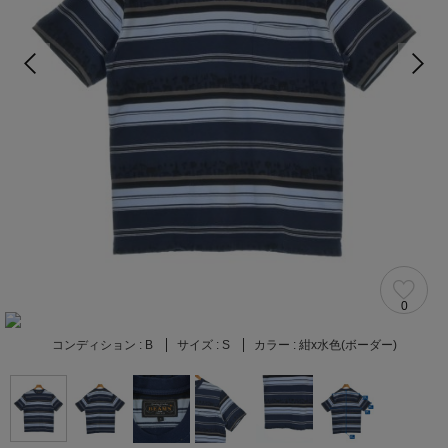
0
コンディション :
B
サイズ :
S
カラー :
紺x水色(ボーダー)