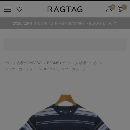
0
0
ニ
お
店
カ
ュ
気
舗
ー
2026.7.29 地震の影響による一部地域での集荷・配送遅延について
ー
に
取
ト
ボ
入
り
タ
り
寄
ン
せ
カ
ー
ブランド古着のRAGTAG
BEAMS
(ビームス)
の古着・中古
ト
Tシャツ・カットソー
BEAMS Tシャツ・カットソー