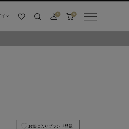
0
0
グイン
お
検
店
カ
メニュ
気
索
舗
ー
ーボタ
に
ビ
取
ト
ン
入
ル
り
り
ダ
寄
ー
せ
ボ
カ
タ
ー
ン
ト
お気に入りブランド登録