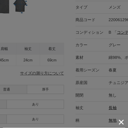
タイプ
メンズ
商品コード
22006129
コンディション
B
「
コン
カラー
グレー
肩幅
袖丈
着丈
素材
綿98%、
45cm
24cm
69cm
着用シーズン
春夏
サイズの測り方について
原産国
チュニジ
普通
厚手
開閉
無し
あり
袖丈
長袖
あり
柄
無地