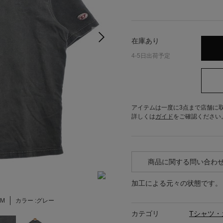
在庫あり
4-5日出荷予定
アイテムは一度に3点まで店舗に
詳しくは
ガイド
をご確認ください
商品に関する問い合わ
加工による元々の状態です。
M
カラー :
グレー
カテゴリ
Tシャツ・