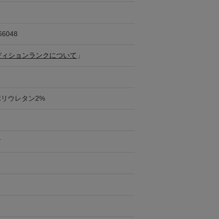
66048
ディションランクについて
」
ポリウレタン2%
ア