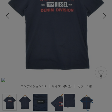
0
コンディション :
B
サイズ :
-(M位)
カラー :
紺