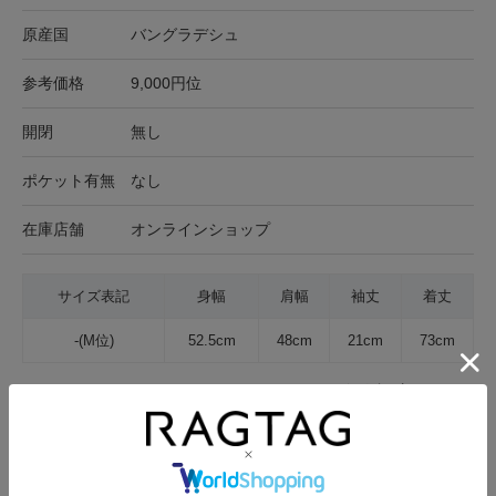
原産国
バングラデシュ
参考価格
9,000円位
開閉
無し
ポケット有無
なし
在庫店舗
オンラインショップ
サイズ表記
身幅
肩幅
袖丈
着丈
-(M位)
52.5cm
48cm
21cm
73cm
サイズの測り方について
生地の厚さ
薄手
普通
厚手