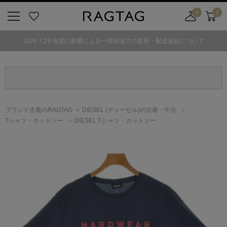
0
0
ニ
お
店
カ
ュ
気
舗
ー
2026.7.29 地震の影響による一部地域での集荷・配送遅延について
ー
に
取
ト
ボ
入
り
タ
り
寄
ン
せ
カ
ー
ブランド古着のRAGTAG
DIESEL
(ディーゼル)
の古着・中古
ト
Tシャツ・カットソー
DIESEL Tシャツ・カットソー