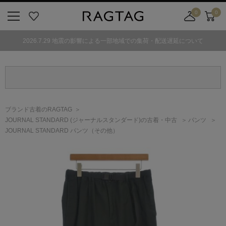
0
0
ニ
お
店
カ
ュ
気
舗
ー
2026.7.29 地震の影響による一部地域での集荷・配送遅延について
ー
に
取
ト
ボ
入
り
タ
り
寄
ン
せ
カ
ー
ブランド古着のRAGTAG
ト
JOURNAL STANDARD
(ジャーナルスタンダード)
の古着・中古
パンツ
JOURNAL STANDARD パンツ（その他）