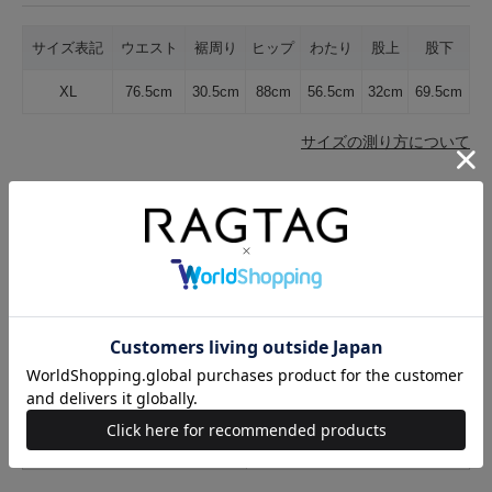
サイズ表記
ウエスト
裾周り
ヒップ
わたり
股上
股下
XL
76.5cm
30.5cm
88cm
56.5cm
32cm
69.5cm
サイズの測り方について
生地の厚さ
薄手
普通
厚手
裏地
なし
あり
透け感
なし
あり