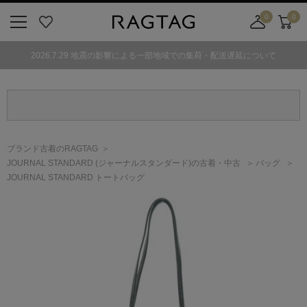
0
0
ニ
お
店
カ
ュ
気
舗
ー
2026.7.29 地震の影響による一部地域での集荷・配送遅延について
ー
に
取
ト
ボ
入
り
タ
り
寄
ン
せ
カ
ー
ブランド古着のRAGTAG
ト
JOURNAL STANDARD
(ジャーナルスタンダード)
の古着・中古
バッグ
JOURNAL STANDARD トートバッグ