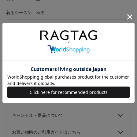
着用シーズン
秋冬
開閉
スナップボタン
ポケット有無
なし
在庫店舗
オンラインショップ
サイズ表記
横
高さ
持ち手
-
28cm
35.5cm
59cm
サイズの測り方について
キャンセル・返品について
お買い物時のご利用ガイドはこちら