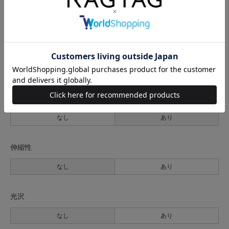
薄手
普通
厚手
裏地
なし
あり
透け感
なし
あり
伸縮性
なし
あり
光沢
なし
あり