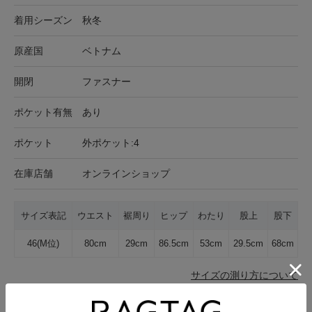
着用シーズン
秋冬
原産国
ベトナム
開閉
ファスナー
ポケット有無
あり
ポケット
外ポケット:4
在庫店舗
オンラインショップ
サイズ表記
ウエスト
裾周り
ヒップ
わたり
股上
股下
46(M位)
80cm
29cm
86.5cm
53cm
29.5cm
68cm
サイズの測り方について
生地の厚さ