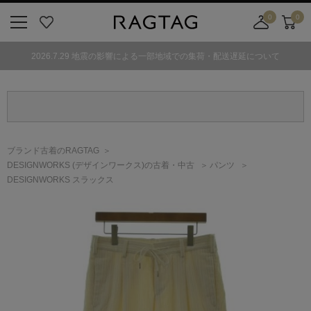
0
0
ニ
お
店
カ
ュ
気
舗
ー
2026.7.29 地震の影響による一部地域での集荷・配送遅延について
ー
に
取
ト
ボ
入
り
タ
り
寄
ン
せ
カ
ー
ブランド古着のRAGTAG
ト
DESIGNWORKS
(デザインワークス)
の古着・中古
パンツ
DESIGNWORKS スラックス