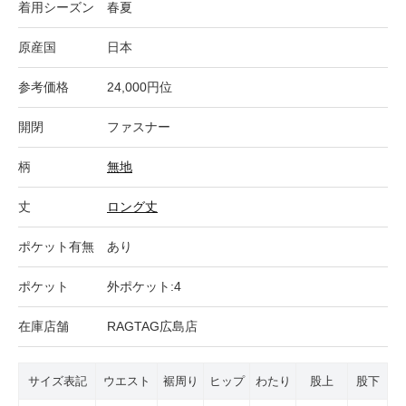
着用シーズン
春夏
原産国
日本
参考価格
24,000円位
開閉
ファスナー
柄
無地
丈
ロング丈
ポケット有無
あり
ポケット
外ポケット:4
在庫店舗
RAGTAG広島店
サイズ表記
ウエスト
裾周り
ヒップ
わたり
股上
股下