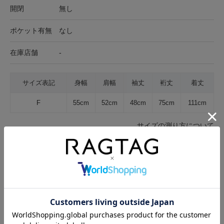
開閉
無し
ポケット有無
なし
在庫店舗
-
サイズ表記
身幅
肩幅
袖丈
裄丈
着丈
F
55cm
52cm
48cm
75cm
111cm
サイズの測り方について
生地の厚さ
薄手
普通
厚手
裏地
なし
あり