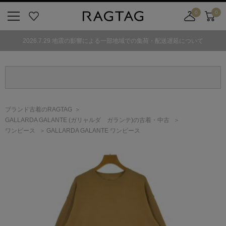
0
0
ニ
お
店
カ
ュ
気
舗
ー
2026.7.29 地震の影響による一部地域での集荷・配送遅延について
ー
に
取
ト
ボ
入
り
タ
り
寄
ン
せ
カ
ー
ブランド古着のRAGTAG
ト
GALLARDA GALANTE
(ガリャルダ ガランテ)
の古着・中古
ワンピース
GALLARDA GALANTE ワンピース