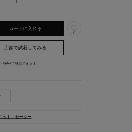
0
取り寄せて試着できます。
。
せ
ニット・セーター
ス