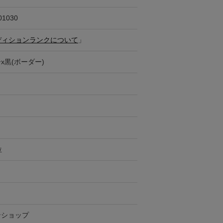
01030
ディションランクについて
」
x黒(ボーダー)
位
ンショップ