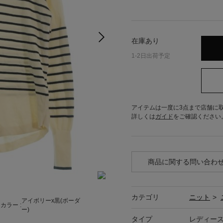
在庫あり
1-2日出荷予定
アイテムは一度に3点まで店舗に
詳しくは
ガイド
をご確認ください
商品に関する問い合わ
カテゴリ
ニット
>
アイボリーx黒(ボーダ
カラー :
ー)
タイプ
レディー