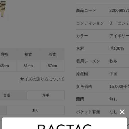
商品コード
22006897
コンディション
B
「
コン
カラー
アイボリー
素材
毛100%
肩幅
袖丈
着丈
着用シーズン
秋冬
46cm
51cm
57cm
原産国
中国
サイズの測り方について
参考価格
15,000円
普通
厚手
開閉
無し
あり
ポケット有無
なし
在庫店舗
オンライ
あり