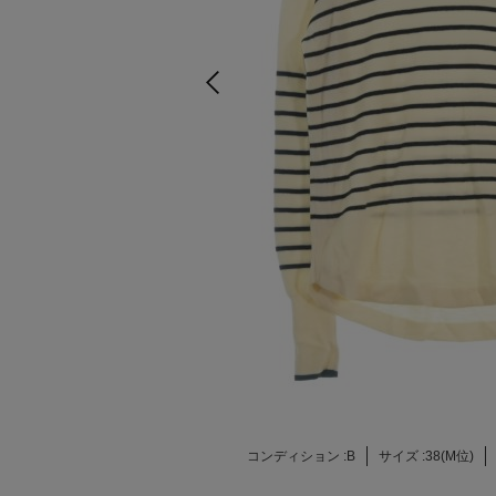
コンディション :
B
サイズ :
38(M位)