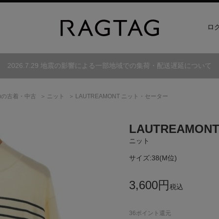
ロ
2026.7.29 地震の影響による一部地域での集荷・配送遅延について
)
の古着・中古
ニット
LAUTREAMONT ニット・セーター
LAUTREAMON
ニット
サイズ:
38(M位)
3,600
円
税込
36
ポイント還元