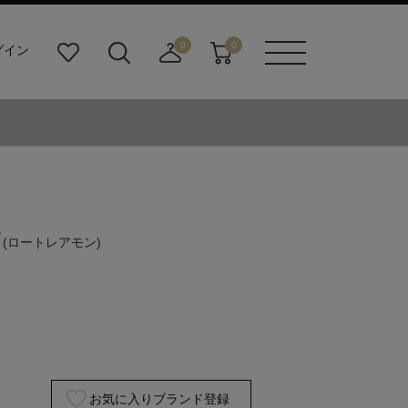
0
0
グイン
お
検
店
カ
メニュ
気
索
舗
ー
ーボタ
に
ビ
取
ト
ン
入
ル
り
り
ダ
寄
ー
せ
ボ
カ
タ
ー
ン
ト
T
(ロートレアモン)
お気に入りブランド登録