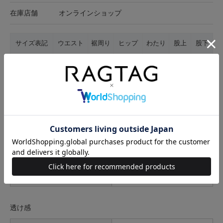
在庫店舗
オンラインショップ
サイズ表記
ウエスト
裾周り
ヒップ
わたり
股上
股下
M
78cm
38cm
91.5cm
62cm
37cm
66cm
サイズの測り方について
生地の厚さ
薄手
普通
厚手
裏地
なし
あり
透け感