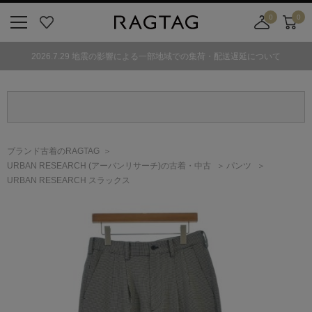
0
0
ニ
お
店
カ
ュ
気
舗
ー
2026.7.29 地震の影響による一部地域での集荷・配送遅延について
ー
に
取
ト
ボ
入
り
タ
り
寄
ン
せ
カ
ー
ブランド古着のRAGTAG
ト
URBAN RESEARCH
(アーバンリサーチ)
の古着・中古
パンツ
URBAN RESEARCH スラックス