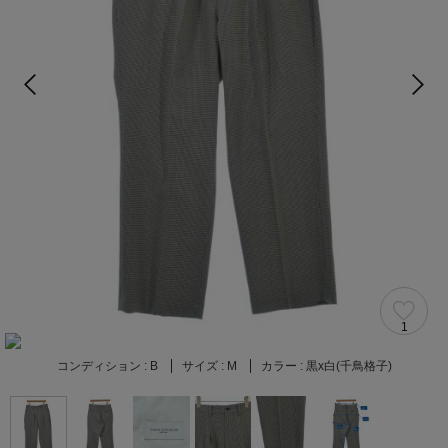
1
コンディション :
B
サイズ :
M
カラー :
黒x白(千鳥格子)