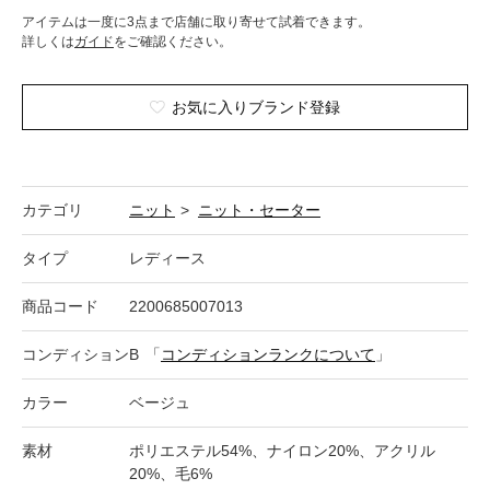
アイテムは一度に3点まで店舗に取り寄せて試着できます。
詳しくは
ガイド
をご確認ください。
お気に入りブランド登録
カテゴリ
ニット
>
ニット・セーター
タイプ
レディース
商品コード
2200685007013
コンディション
B
「
コンディションランクについて
」
カラー
ベージュ
素材
ポリエステル54%、ナイロン20%、アクリル
20%、毛6%