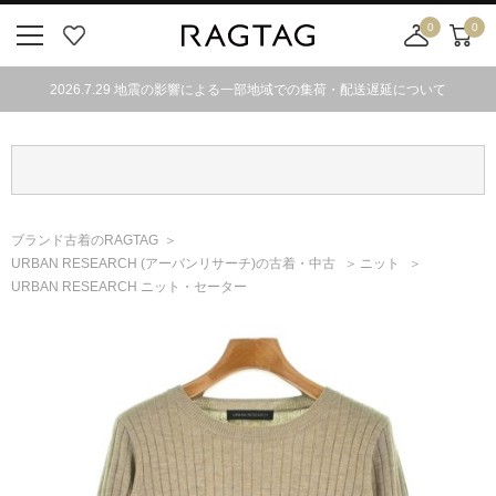
0
0
ニ
お
店
カ
ュ
気
舗
ー
2026.7.29 地震の影響による一部地域での集荷・配送遅延について
ー
に
取
ト
ボ
入
り
タ
り
寄
ン
せ
カ
ー
ブランド古着のRAGTAG
ト
URBAN RESEARCH
(アーバンリサーチ)
の古着・中古
ニット
URBAN RESEARCH ニット・セーター