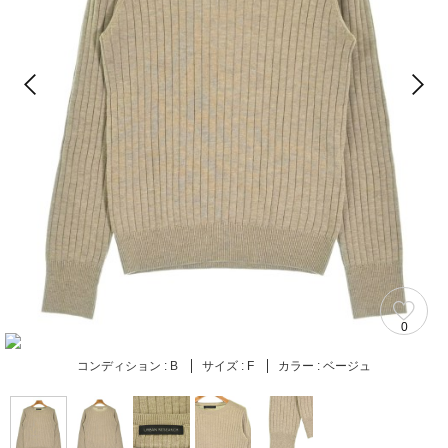
0
コンディション :
B
サイズ :
F
カラー :
ベージュ