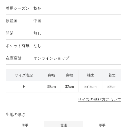
着用シーズン
秋冬
原産国
中国
開閉
無し
ポケット有無
なし
在庫店舗
オンラインショップ
サイズ表記
身幅
肩幅
袖丈
着丈
F
39cm
32cm
57.5cm
52cm
サイズの測り方について
生地の厚さ
薄手
普通
厚手