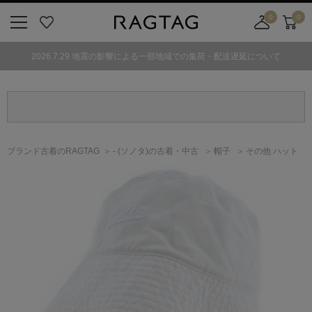
0
0
ニ
お
店
カ
ュ
気
舗
ー
2026.7.29 地震の影響による一部地域での集荷・配送遅延について
ー
に
取
ト
ボ
入
り
タ
り
寄
ン
せ
カ
ー
ブランド古着のRAGTAG
-
(ソノタ)
の古着・中古
帽子
その他 ハット
ト