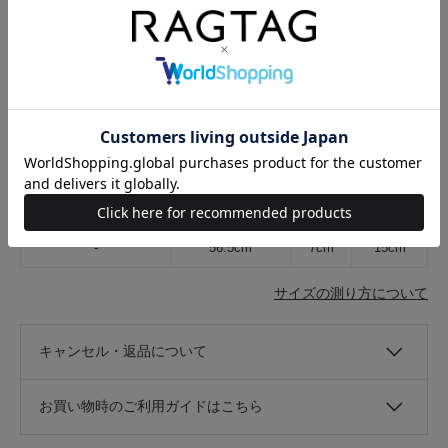
素材
綿100%
着用シーズン
春夏
原産国
韓国
在庫店舗
RAGTAG札幌店
サイズ表記
頭まわり
ツバ
高さ
-
56.5cm
7cm
15cm
サイズの測り方について
キャンセル・返品について
お買い物時のご利用ガイドはこちら