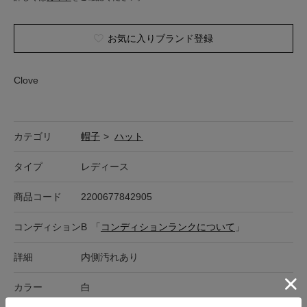
お気に入りブランド登録
Clove
カテゴリ
帽子
>
ハット
タイプ
レディース
商品コード
2200677842905
コンディション
B
「
コンディションランクについて
」
詳細
内側汚れあり
カラー
白