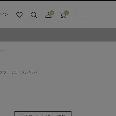
0
0
グイン
お
検
店
カ
メニュ
気
索
舗
ー
ーボタ
に
ビ
取
ト
ン
入
ル
り
り
ダ
寄
ー
せ
トソー
ボ
カ
タ
ー
ン
ト
(ラッドミュージシャン)