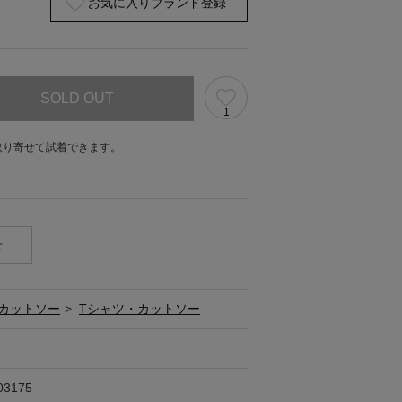
お気に入りブランド登録
SOLD OUT
1
取り寄せて試着できます。
。
せ
カットソー
>
Tシャツ・カットソー
03175