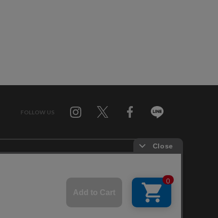
FOLLOW US
Twitter
Facebook
Line
せ
RAGTAG お買い取りサイト
RAGTAG 公式アプリ
RAGTAG MEMBER'S CARD
RAGTAG MAGAZINE