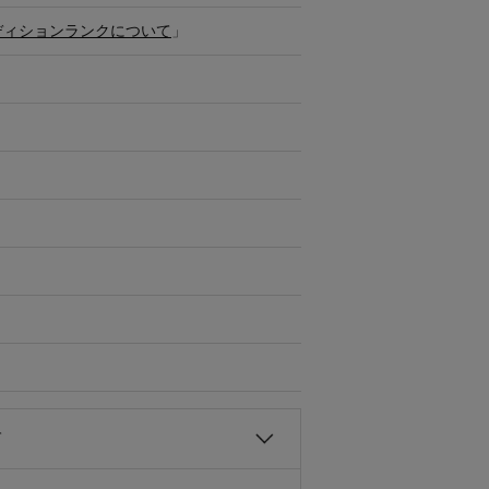
ディションランクについて
」
て