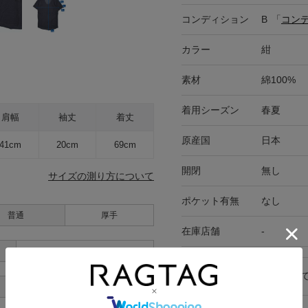
コンディション
B
「
コン
カラー
紺
素材
綿100%
着用シーズン
春夏
肩幅
袖丈
着丈
原産国
日本
41cm
20cm
69cm
開閉
無し
サイズの測り方について
ポケット有無
なし
普通
厚手
在庫店舗
-
あり
キャンセル・返品につい
あり