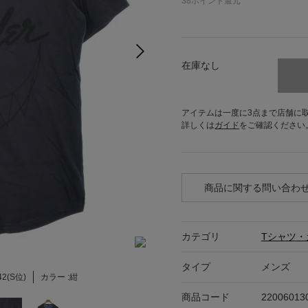
38
ポイント還元
在庫なし
アイテムは一度に3点まで店舗に
詳しくは
ガイド
をご確認ください
商品に関する問い合わ
カテゴリ
Tシャツ・
タイプ
メンズ
42(S位)
カラー :
紺
商品コード
22006013