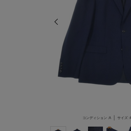
コンディション :
A
サイズ :