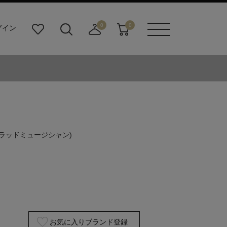
0
0
グイン
お
検
店
カ
メニュ
気
索
舗
ー
ーボタ
に
ビ
取
ト
ン
入
ル
り
り
ダ
寄
ー
せ
ボ
カ
タ
ー
ン
ト
(ラッドミュージシャン)
お気に入りブランド登録