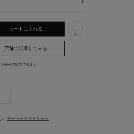
3
取り寄せて試着できます。
。
せ
ト
>
テーラードジャケット