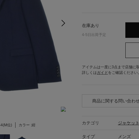
在庫あり
4-5日出荷予定
アイテムは一度に3点まで店舗に
詳しくは
ガイド
をご確認ください
商品に関する問い合わ
カテゴリ
ジャケッ
44(M位)
カラー :
紺
タイプ
メンズ