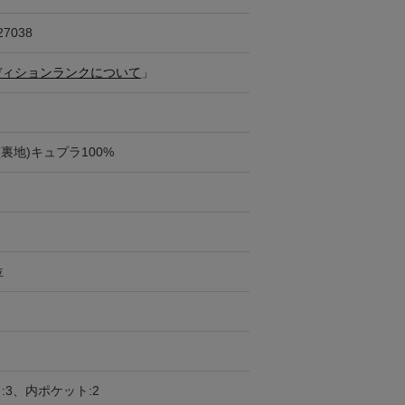
27038
ディションランクについて
」
(裏地)キュプラ100%
位
:3、内ポケット:2