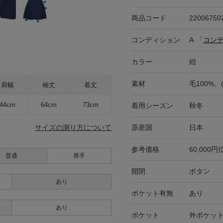
商品コード
22006750
コンディション
A
「
コン
カラー
紺
素材
毛100%、
肩幅
袖丈
着丈
44cm
64cm
73cm
着用シーズン
秋冬
原産国
日本
サイズの測り方について
参考価格
60,000円
普通
厚手
開閉
ボタン
あり
ポケット有無
あり
あり
ポケット
外ポケット