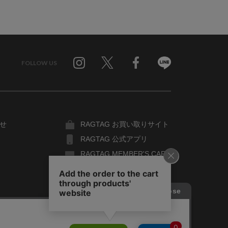
FOLLOW US
Twitter
Facebook
Line
せ
RAGTAG お買い取りサイト
RAGTAG 公式アプリ
RAGTAG MEMBER'S CARD
RAGTAG MAGAZINE
RAGTAG Global