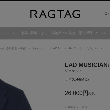
ロ
2026.7.29 地震の影響による一部地域での集荷・配送遅延について
シャン)
の古着・中古
ジャケット
LAD MUSICIAN テーラードジャケット
LAD MUSICIAN
ジャケット
サイズ:
44(M位)
26,000
円
税込
260
ポイント還元