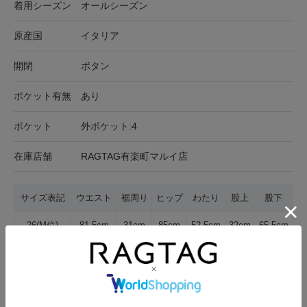
着用シーズン
オールシーズン
原産国
イタリア
開閉
ボタン
ポケット有無
あり
ポケット
外ポケット:4
在庫店舗
RAGTAG有楽町マルイ店
サイズ表記
ウエスト
裾周り
ヒップ
わたり
股上
股下
26(M位)
81.5cm
31cm
85cm
52.5cm
32cm
65.5cm
サイズの測り方について
生地の厚さ