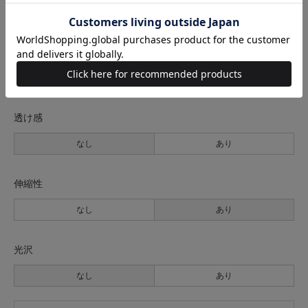
薄手
普通
厚手
裏地
なし
あり
透け感
なし
あり
伸縮性
なし
あり
光沢
なし
あり