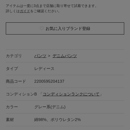
アイテムは一度に3点まで店舗に取り寄せて試着できます。
詳しくは
ガイド
をご確認ください。
お気に入りブランド登録
カテゴリ
パンツ
>
デニムパンツ
タイプ
レディース
商品コード
2200595204137
コンディション
B
「
コンディションランクについて
」
カラー
グレー系(デニム)
素材
綿98%、ポリウレタン2%