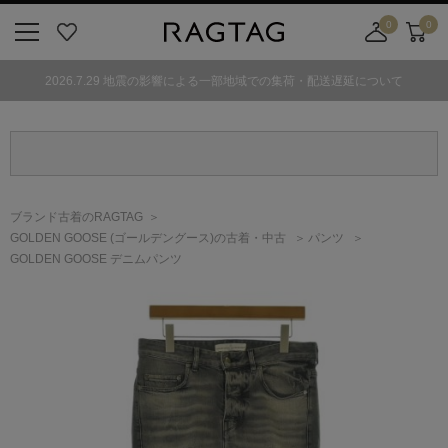
0
0
ニ
お
店
カ
ュ
気
舗
ー
2026.7.29 地震の影響による一部地域での集荷・配送遅延について
ー
に
取
ト
ボ
入
り
タ
り
寄
ン
せ
カ
ー
ブランド古着のRAGTAG
ト
GOLDEN GOOSE
(ゴールデングース)
の古着・中古
パンツ
GOLDEN GOOSE デニムパンツ