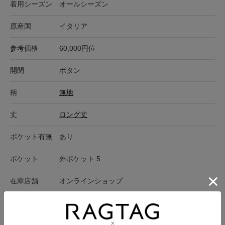
着用シーズン
オールシーズン
原産国
イタリア
参考価格
60,000円位
開閉
ボタン
柄
無地
丈
ロング丈
ポケット有無
あり
ポケット
外ポケット:5
在庫店舗
オンラインショップ
サイズ表記
ウエスト
裾周り
ヒップ
わたり
股上
股下