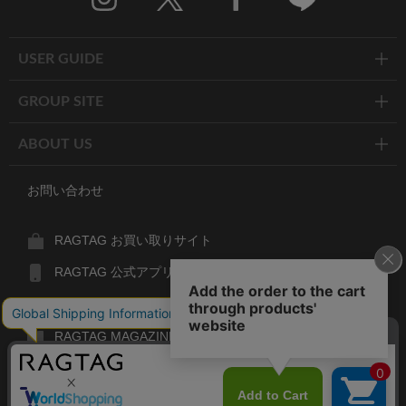
Twitter
Facebook
Line
USER GUIDE
GROUP SITE
ABOUT US
お問い合わせ
RAGTAG お買い取りサイト
RAGTAG 公式アプリ
RAGTAG MEMBER'S CARD
RAGTAG MAGAZINE
RAGTAG Global