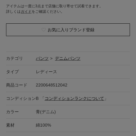
アイテムは一度に3点まで店舗に取り寄せて試着できます。
詳しくは
ガイド
をご確認ください。
お気に入りブランド登録
カテゴリ
パンツ
>
デニムパンツ
タイプ
レディース
商品コード
2200648512042
コンディション
B
「
コンディションランクについて
」
カラー
青(デニム)
素材
綿100%