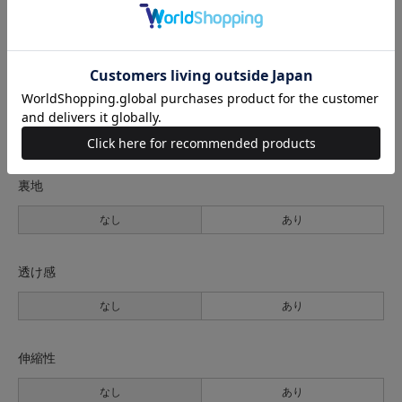
26(M位)
77cm
30cm
87cm
54cm
30cm
64cm
サイズの測り方について
生地の厚さ
薄手
普通
厚手
裏地
なし
あり
透け感
なし
あり
伸縮性
なし
あり