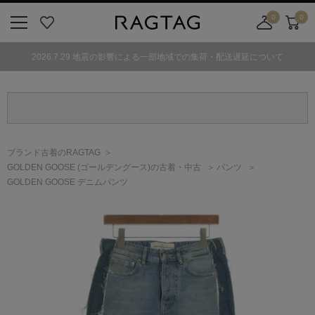
0
0
ニ
お
店
カ
ュ
気
舗
ー
2026.7.29 地震の影響による一部地域での集荷・配送遅延について
ー
に
取
ト
ボ
入
り
タ
り
寄
ン
せ
カ
ー
ブランド古着のRAGTAG
ト
GOLDEN GOOSE
(ゴールデングース)
の古着・中古
パンツ
GOLDEN GOOSE デニムパンツ