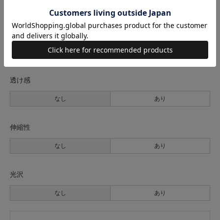
薄手
普通
厚手
裏地
なし
あり
透け感
なし
あり
伸縮性
なし
あり
光沢
なし
あり