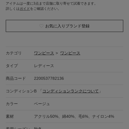
アイテムは一度に3点まで店舗に取り寄せて試着できます。
詳しくは
ガイド
をご確認ください。
お気に入りブランド登録
カテゴリ
ワンピース
>
ワンピース
タイプ
レディース
商品コード
2200537782136
コンディション
B
「
コンディションランクについて
」
カラー
ベージュ
素材
アクリル50%、綿40%、毛6%、ナイロン4%
着用シーズン
秋冬