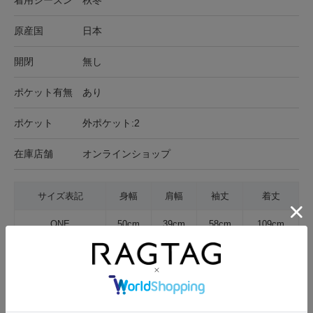
原産国
日本
開閉
無し
ポケット有無
あり
ポケット
外ポケット:2
在庫店舗
オンラインショップ
サイズ表記
身幅
肩幅
袖丈
着丈
ONE
50cm
39cm
58cm
109cm
サイズの測り方について
生地の厚さ