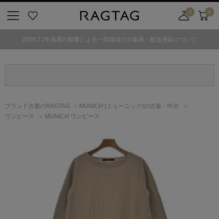
0
0
ニ
お
店
カ
ュ
気
舗
ー
2026.7.29 地震の影響による一部地域での集荷・配送遅延について
ー
に
取
ト
ボ
入
り
タ
り
寄
ン
せ
カ
ー
ブランド古着のRAGTAG
MUNICH
(ミューニック)
の古着・中古
ト
ワンピース
MUNICH ワンピース