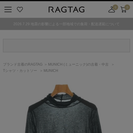
0
0
ニ
お
店
カ
ュ
気
舗
ー
2026.7.29 地震の影響による一部地域での集荷・配送遅延について
ー
に
取
ト
ボ
入
り
タ
り
寄
ン
せ
カ
ー
ブランド古着のRAGTAG
MUNICH
(ミューニック)
の古着・中古
ト
Tシャツ・カットソー
MUNICH