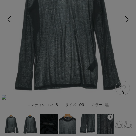
0
コンディション :
B
サイズ :
OS
カラー :
黒