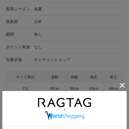
着用シーズン
春夏
原産国
日本
開閉
無し
ポケット有無
なし
在庫店舗
オンラインショップ
サイズ表記
身幅
肩幅
袖丈
着丈
OS
45cm
36cm
63cm
68cm
サイズの測り方について
生地の厚さ
薄手
普通
厚手