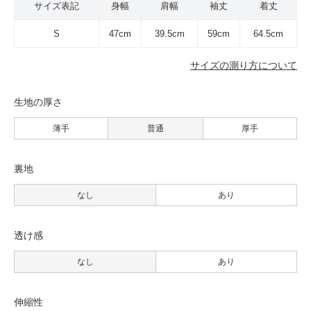
サイズ表記
身幅
肩幅
袖丈
着丈
S
47cm
39.5cm
59cm
64.5cm
サイズの測り方について
生地の厚さ
薄手
普通
厚手
裏地
なし
あり
透け感
なし
あり
伸縮性