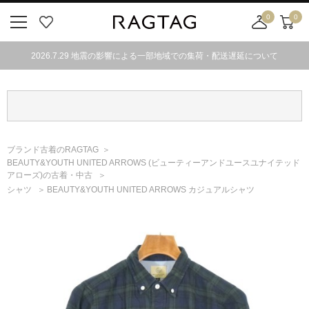
0
0
ニ
お
店
カ
ュ
気
舗
ー
2026.7.29 地震の影響による一部地域での集荷・配送遅延について
ー
に
取
ト
ボ
入
り
タ
り
寄
ン
せ
カ
ー
ブランド古着のRAGTAG
ト
BEAUTY&YOUTH UNITED ARROWS
(ビューティーアンドユースユナイテッド
アローズ)
の古着・中古
シャツ
BEAUTY&YOUTH UNITED ARROWS カジュアルシャツ