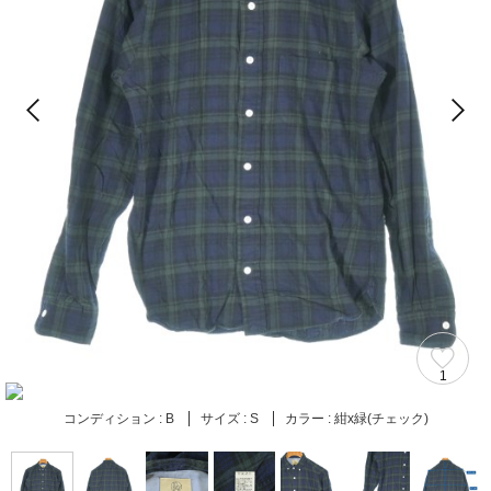
1
コンディション :
B
サイズ :
S
カラー :
紺x緑(チェック)