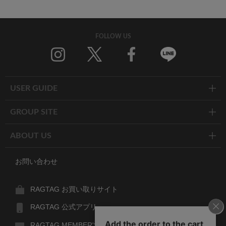
FOLLOW US
Twitter
Facebook
Line
USER GUIDE
GROUP SITE
ABOUT US
お問い合わせ
RAGTAG お買い取りサイト
RAGTAG 公式アプリ
RAGTAG MEMBER'S CARD