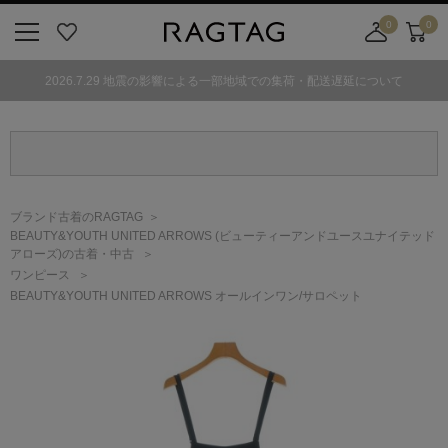
0
0
ニ
お
店
カ
ュ
気
舗
ー
2026.7.29 地震の影響による一部地域での集荷・配送遅延について
ー
に
取
ト
ボ
入
り
タ
り
寄
ン
せ
カ
ー
ブランド古着のRAGTAG
ト
BEAUTY&YOUTH UNITED ARROWS
(ビューティーアンドユースユナイテッド
アローズ)
の古着・中古
ワンピース
BEAUTY&YOUTH UNITED ARROWS オールインワン/サロペット