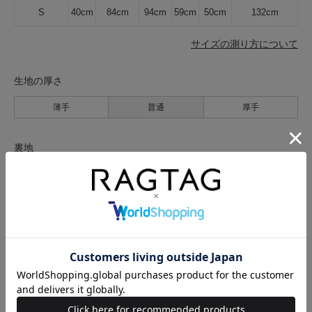
S
40cm
84cm
94cm
59cm
50cm
132cm
サイズの測り方について
生地の厚さ
薄手
普通
厚手
裏地
なし
あり
透け感
なし
あり
伸縮性
なし
あり