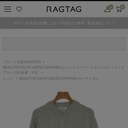
0
0
ニ
お
店
カ
ュ
気
舗
ー
2026.7.29 地震の影響による一部地域での集荷・配送遅延について
ー
に
取
ト
ボ
入
り
タ
り
寄
ン
せ
カ
ー
ブランド古着のRAGTAG
ト
BEAUTY&YOUTH UNITED ARROWS
(ビューティーアンドユースユナイテッド
アローズ)
の古着・中古
ニット
BEAUTY&YOUTH UNITED ARROWS カーディガン