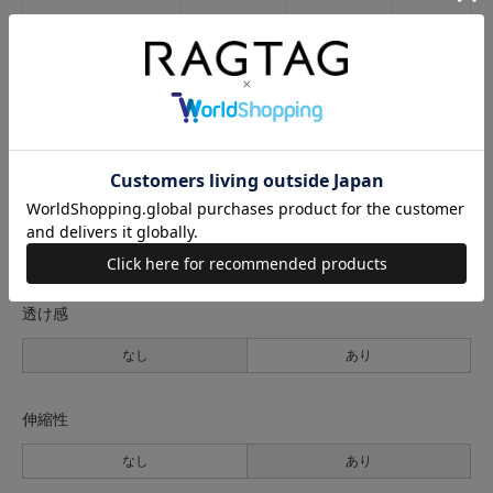
サイズの測り方について
生地の厚さ
薄手
普通
厚手
裏地
なし
あり
透け感
なし
あり
伸縮性
なし
あり