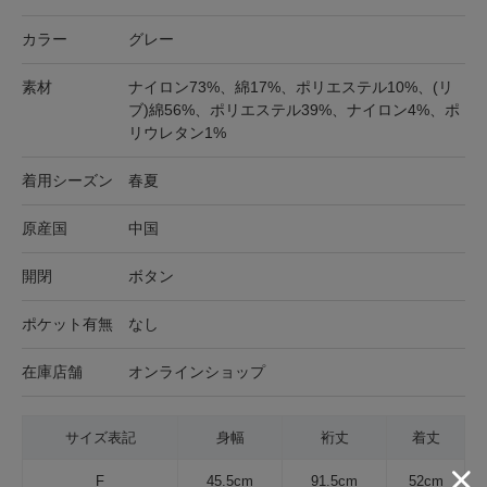
カラー
グレー
素材
ナイロン73%、綿17%、ポリエステル10%、(リ
ブ)綿56%、ポリエステル39%、ナイロン4%、ポ
リウレタン1%
着用シーズン
春夏
原産国
中国
開閉
ボタン
ポケット有無
なし
在庫店舗
オンラインショップ
サイズ表記
身幅
裄丈
着丈
F
45.5cm
91.5cm
52cm