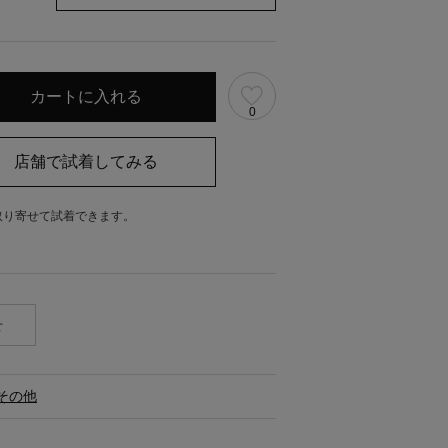
0
取り寄せて試着できます。
。
せ
その他
ス