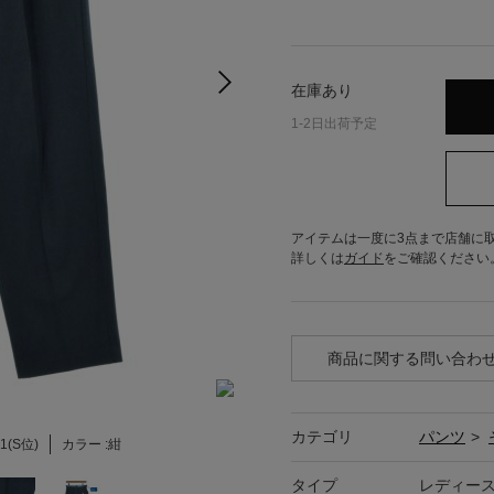
在庫あり
1-2日出荷予定
アイテムは一度に3点まで店舗に
詳しくは
ガイド
をご確認ください
商品に関する問い合わ
カテゴリ
パンツ
>
1(S位)
カラー :
紺
タイプ
レディー