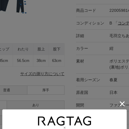
商品コード
22005981
コンディション
B
「
コン
詳細
毛羽立ち
カラー
紺
ヒップ
わたり
股上
股下
85cm
56.5cm
38cm
63cm
素材
ポリエステ
(裏地)ポリ
サイズの測り方について
着用シーズン
春夏
普通
厚手
原産国
日本
開閉
ファスナ
あり
ポケット有無
あり
あり