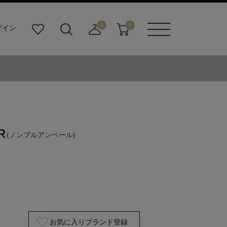
0
0
グイン
お
検
店
カ
メニュ
気
索
舗
ー
ーボタ
に
ビ
取
ト
ン
入
ル
り
り
ダ
寄
ー
せ
ボ
カ
タ
ー
ン
ト
R
(ノンブルアンペール)
お気に入りブランド登録