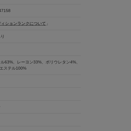
47158
ディションランクについて
」
あり
ル63%、レーヨン33%、ポリウレタン4%、
エステル100%
ー