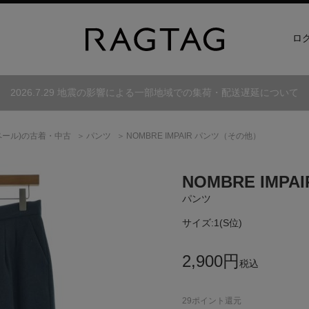
ロ
2026.7.29 地震の影響による一部地域での集荷・配送遅延について
ール)
の古着・中古
パンツ
NOMBRE IMPAIR パンツ（その他）
NOMBRE IMPAI
パンツ
サイズ:
1(S位)
2,900
円
税込
29
ポイント還元