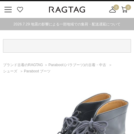
0
0
ニ
お
店
カ
ュ
気
舗
ー
2026.7.29 地震の影響による一部地域での集荷・配送遅延について
ー
に
取
ト
ボ
入
り
タ
り
寄
ン
せ
カ
ー
ブランド古着のRAGTAG
Paraboot
(パラブーツ)
の古着・中古
ト
シューズ
Paraboot ブーツ