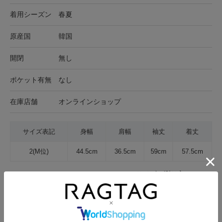
着用シーズン
春夏
原産国
韓国
開閉
無し
ポケット有無
なし
在庫店舗
オンラインショップ
サイズ表記
身幅
肩幅
袖丈
着丈
2(M位)
44.5cm
36.5cm
59cm
57.5cm
サイズの測り方について
生地の厚さ
薄手
普通
厚手