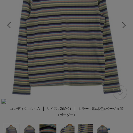
1
コンディション :
A
サイズ :
2(M位)
カラー :
紫x水色xベージュ等
(ボーダー)