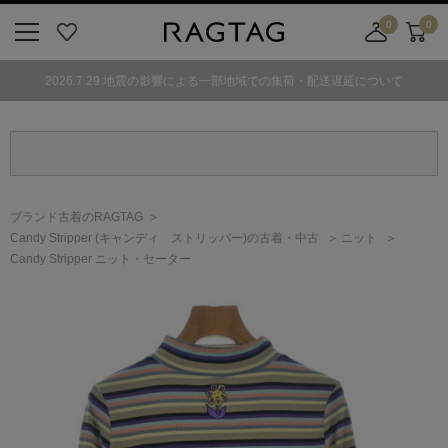
0
0
ニ
お
店
カ
ュ
気
舗
ー
2026.7.29 地震の影響による一部地域での集荷・配送遅延について
ー
に
取
ト
ボ
入
り
タ
り
寄
ン
せ
カ
ー
ブランド古着のRAGTAG
ト
Candy Stripper
(キャンディ ストリッパー)
の古着・中古
ニット
Candy Stripper ニット・セーター