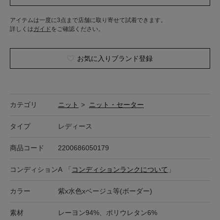
アイテムは一度に3点まで店舗に取り寄せて試着できます。
詳しくは
ガイド
をご確認ください。
お気に入りブランド登録
カテゴリ
ニット
>
ニット・セーター
タイプ
レディース
商品コード
2200686050179
コンディション
A
「
コンディションランクについて
」
カラー
紫x水色xベージュ等(ボーダー)
素材
レーヨン94%、ポリウレタン6%